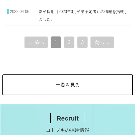
2022.04.06
新卒採用（2023年3月卒業予定者）の情報を掲載し
ました。
（こ
← 前へ
1
2
3
次へ →
の
ペ
ー
ジ）
一覧を見る
Recruit
コトブキの採用情報